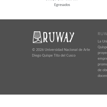
Egresados
RU
La Un
Quispe
© 2026 Universidad Nacional de Arte
proye
Diego Quispe Tito del Cusco
empre
promoc
de ob
docen