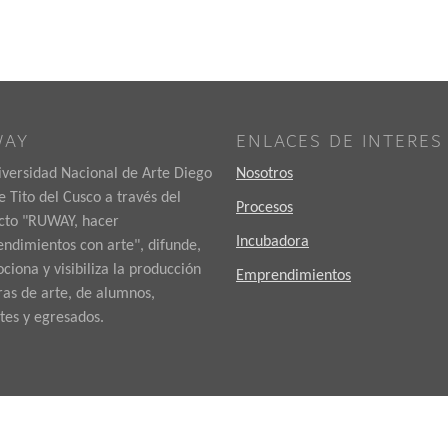
WAY
ENLACES DE INTERES
iversidad Nacional de Arte Diego
Nosotros
 Tito del Cusco a través del
Procesos
cto "RUWAY, hacer
Incubadora
ndimientos con arte", difunde,
iona y visibiliza la producción
Emprendimientos
ras de arte, de alumnos,
tes y egresados.