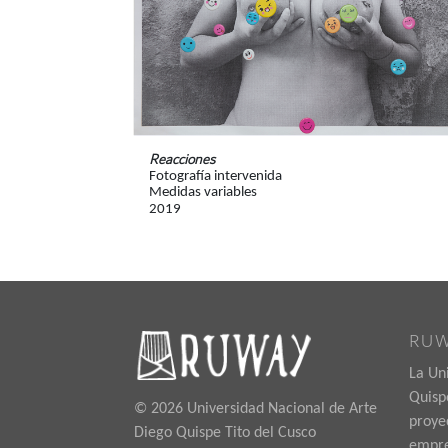
Reacciones
Fotografía intervenida
Medidas variables
2019
RU
La Un
Quispe
© 2026 Universidad Nacional de Arte
proye
Diego Quispe Tito del Cusco
empre