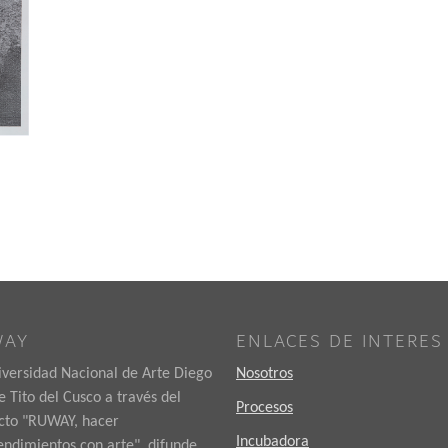
WAY
ENLACES DE INTERES
iversidad Nacional de Arte Diego
Nosotros
 Tito del Cusco a través del
Procesos
cto "RUWAY, hacer
Incubadora
ndimientos con arte", difunde,