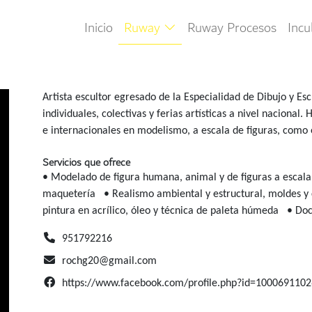
Inicio
Ruway
Ruway Procesos
Inc
Artista escultor egresado de la Especialidad de Dibujo y Esc
individuales, colectivas y ferias artísticas a nivel nacional
e internacionales en modelismo, a escala de figuras, como 
Servicios que ofrece
• Modelado de figura humana, animal y de figuras a escal
maquetería
• Realismo ambiental y estructural, moldes y c
pintura en acrílico, óleo y técnica de paleta húmeda
• Doc
951792216
rochg20@gmail.com
https://www.facebook.com/profile.php?id=100069110