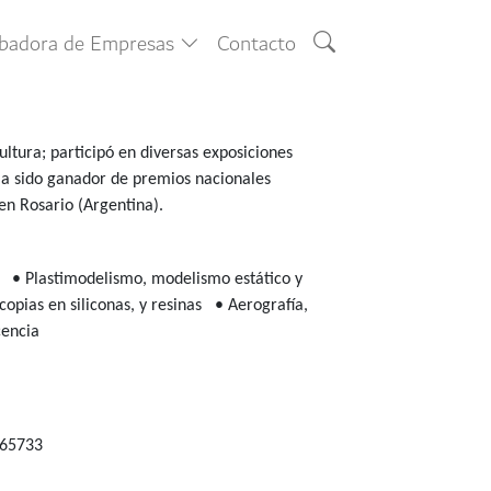
ubadora de Empresas
Contacto
ultura; participó en diversas exposiciones
. Ha sido ganador de premios nacionales
en Rosario (Argentina).
a
• Plastimodelismo, modelismo estático y
opias en siliconas, y resinas
• Aerografía,
encia
265733