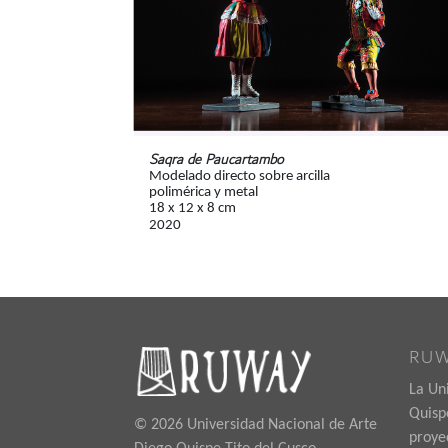
Saqra de Paucartambo
Modelado directo sobre arcilla
polimérica y metal
18 x 12 x 8 cm
2020
RU
La Un
Quispe
© 2026 Universidad Nacional de Arte
proye