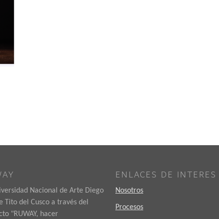
WAY
ENLACES DE INTERES
iversidad Nacional de Arte Diego
Nosotros
 Tito del Cusco a través del
Procesos
cto "RUWAY, hacer