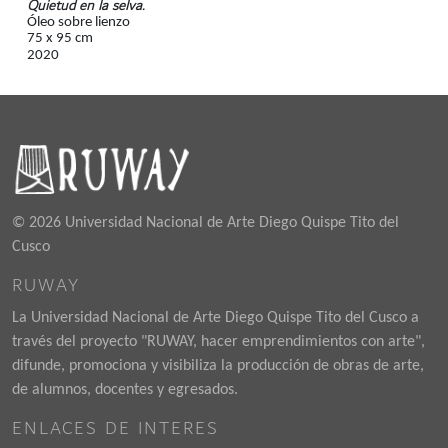
Quietud en la selva.
Óleo sobre lienzo
75 x 95 cm
2020
© 2026 Universidad Nacional de Arte Diego Quispe Tito del
Cusco
RUWAY
La Universidad Nacional de Arte Diego Quispe Tito del Cusco a
través del proyecto "RUWAY, hacer emprendimientos con arte",
difunde, promociona y visibiliza la producción de obras de arte,
de alumnos, docentes y egresados.
ENLACES DE INTERES