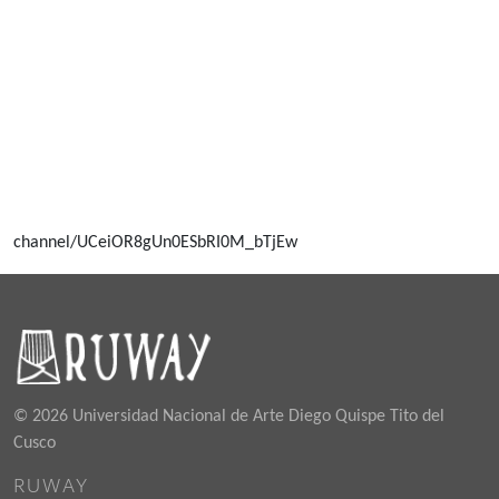
channel/UCeiOR8gUn0ESbRI0M_bTjEw
© 2026 Universidad Nacional de Arte Diego Quispe Tito del
Cusco
RUWAY