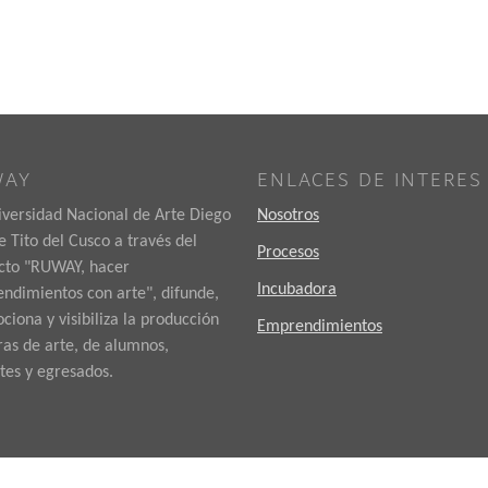
WAY
ENLACES DE INTERES
iversidad Nacional de Arte Diego
Nosotros
 Tito del Cusco a través del
Procesos
cto "RUWAY, hacer
Incubadora
ndimientos con arte", difunde,
iona y visibiliza la producción
Emprendimientos
ras de arte, de alumnos,
tes y egresados.