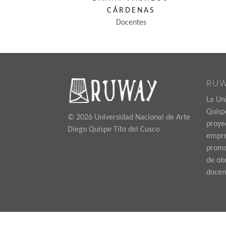
CÁRDENAS
Docentes
RU
La Un
Quispe
© 2026 Universidad Nacional de Arte
proye
Diego Quispe Tito del Cusco
empre
promoc
de ob
docen