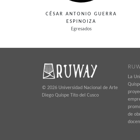
CÉSAR ANTONIO GUERRA
ESPINOIZA
Egresados
RU
La Un
Quispe
© 2026 Universidad Nacional de Arte
proye
Diego Quispe Tito del Cusco
empre
promoc
de ob
docen