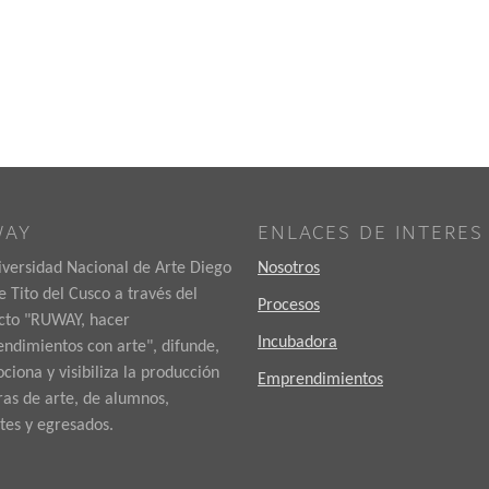
WAY
ENLACES DE INTERES
iversidad Nacional de Arte Diego
Nosotros
 Tito del Cusco a través del
Procesos
cto "RUWAY, hacer
Incubadora
ndimientos con arte", difunde,
iona y visibiliza la producción
Emprendimientos
ras de arte, de alumnos,
tes y egresados.