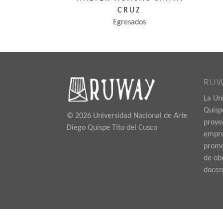
CRUZ
Egresados
RU
La Un
Quispe
© 2026 Universidad Nacional de Arte
proye
Diego Quispe Tito del Cusco
empre
promoc
de ob
docen