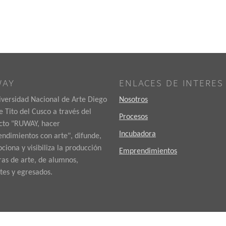
WAY
ENLACES DE INTERES
iversidad Nacional de Arte Diego
Nosotros
 Tito del Cusco a través del
Procesos
cto "RUWAY, hacer
Incubadora
ndimientos con arte", difunde,
iona y visibiliza la producción
Emprendimientos
ras de arte, de alumnos,
tes y egresados.