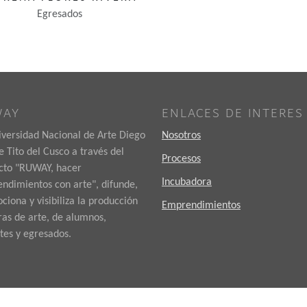
Egresados
WAY
ENLACES DE INTERES
iversidad Nacional de Arte Diego
Nosotros
 Tito del Cusco a través del
Procesos
cto "RUWAY, hacer
Incubadora
ndimientos con arte", difunde,
iona y visibiliza la producción
Emprendimientos
ras de arte, de alumnos,
tes y egresados.