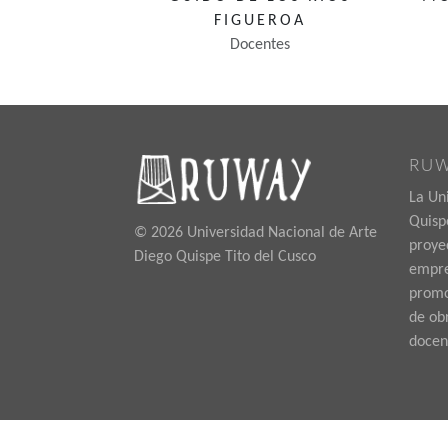
FIGUEROA
Docentes
RU
La Un
Quispe
© 2026 Universidad Nacional de Arte
proye
Diego Quispe Tito del Cusco
empre
promoc
de ob
docen