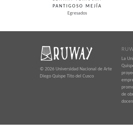
PANTIGOSO MEJÍA
Egresados
RU
La Un
Quispe
© 2026 Universidad Nacional de Arte
proye
Diego Quispe Tito del Cusco
empre
promoc
de ob
docen