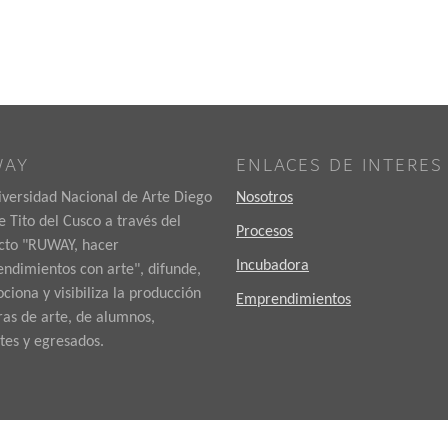
WAY
ENLACES DE INTERES
iversidad Nacional de Arte Diego
Nosotros
 Tito del Cusco a través del
Procesos
cto "RUWAY, hacer
Incubadora
ndimientos con arte", difunde,
iona y visibiliza la producción
Emprendimientos
ras de arte, de alumnos,
tes y egresados.