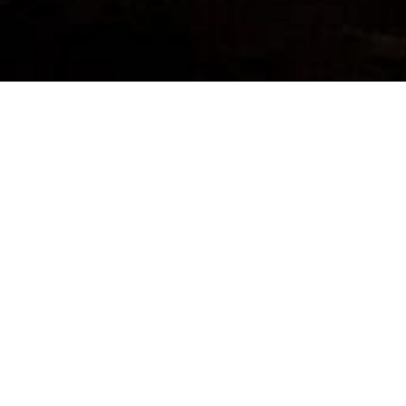
RUWAY
RUWAY, hacer emprendimientos con arte
es un proyecto de la
Dirección de Incubadora de Empresas de la Vicepresidencia de
Investigación de la UNADQTC; visibiliza el potencial que poseen
los estudiantes, egresados y docentes para ser insertados al
espacio laboral y económico de nuestra ciudad. La plataforma
cuenta con una versión
on line
y otra impresa, presentando
información y documentación donde se da cuenta de la obra de
los artistas, docentes, y conservadores y restauradores de
nuestra casa de estudios. Actualmente,
Ruway
se ha consolidado
exitosamente como una plataforma de promoción para nuestros
talentosos artistas.